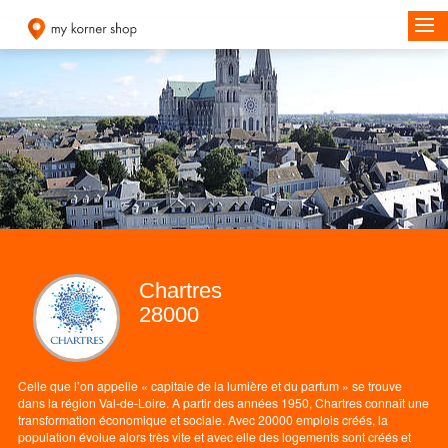
Chartres
28000
Celle que l’on appelle « capitale de la lumière et du parfum » se trouve
dans la région Val-de-Loire. A partir des années 1950, Chartres connaît une
transformation économique et sociale. Avec 20000 emplois créés, la
population évolue alors très vite et avec elle des logements sont créés et