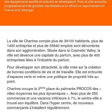
des équipements sportifs et culturels se développent. Puis, la ville accueille
progressivement de grandes manifestations lui offrant un rayonnement en
France et à l’étranger.
La ville de Chartres compte plus de 39100 habitants, plus de
1400 entreprise et plus de 55840 emplois sont dénombrés
dans son agglomération. Située dans la Cosmetic Valley, la
ville est devenue une capitale du parfum, avec plus de 400
entreprises liées à l’industrie du parfum.
Pour développer son attractivité, la ville mise sur la création
de bonnes conditions de vie et de travaille. Elle est entourée
d’espaces verts et mène une politique de propreté très au
point.
ème
Chartres occupe la 3
place du palmarès PROCOS des «
villes moyennes les plus dynamiques ». Avec plus de 350
commerces et une vacance inférieure à 7%, le centre-ville a
trouvé son équilibre. Dans l’hyper centre, de nouveaux
commerçants s’installent régulièrement.