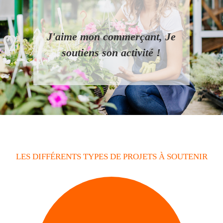
J'aime
mon commerçant,
Je
soutiens
son activité !
LES DIFFÉRENTS TYPES DE PROJETS À SOUTENIR