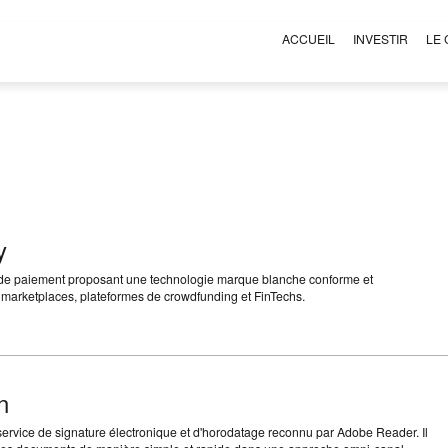
ACCUEIL
INVESTIR
LE
y
e de paiement proposant une technologie marque blanche conforme et
 marketplaces, plateformes de crowdfunding et FinTechs.
n
service de signature électronique et d'horodatage reconnu par Adobe Reader. Il