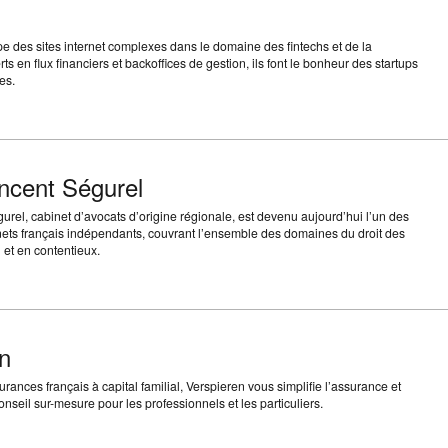
des sites internet complexes dans le domaine des fintechs et de la
rts en flux financiers et backoffices de gestion, ils font le bonheur des startups
es.
ncent Ségurel
urel, cabinet d’avocats d’origine régionale, est devenu aujourd’hui l’un des
nets français indépendants, couvrant l’ensemble des domaines du droit des
l et en contentieux.
n
urances français à capital familial, Verspieren vous simplifie l’assurance et
seil sur-mesure pour les professionnels et les particuliers.