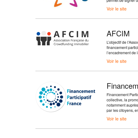
permet de signer 
Voir le site
AFCIM
L’objectif de l’As
financement partici
l’encadrement de l
Voir le site
Financeme
Financement Partici
collective, la prom
notamment auprès d
par les citoyens, e
Voir le site