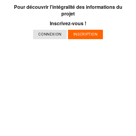
Pour découvrir l'intégralité des informations du
projet
Inscrivez-vous !
CONNEXION
INSCRIPTION
QUI SOMMES-NOUS ?
CONTACT
NOTRE EQUIPE
ESPACE VILLES
PARTENAIRES
RISQUES