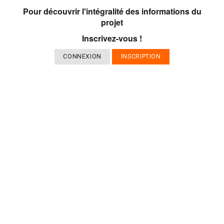
Pour découvrir l'intégralité des informations du
projet
Inscrivez-vous !
CONNEXION
INSCRIPTION
QUI SOMMES-NOUS ?
CONTACT
NOTRE EQUIPE
ESPACE VILLES
PARTENAIRES
RISQUES